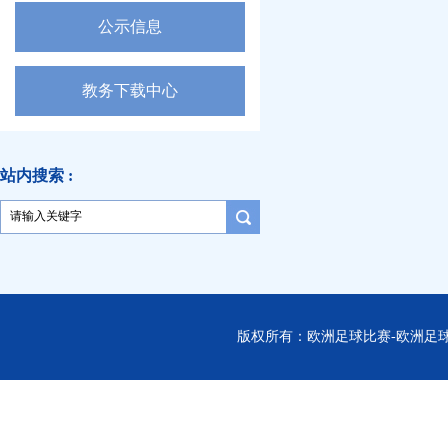
公示信息
教务下载中心
站内搜索 :
版权所有：欧洲足球比赛-欧洲足球-欧洲