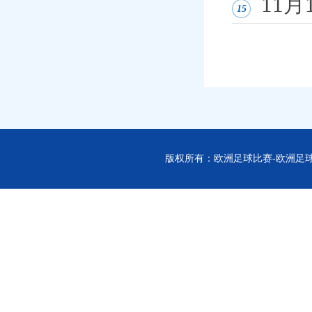
11
15
版权所有：欧洲足球比赛-欧洲足球-欧洲