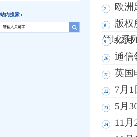
欧洲
7
站内搜索 :
版权
8
领域系
12
9
通信
10
英国
11
7月
12
5月
13
11
14