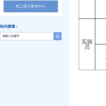
电工电子教学中心
站内搜索 :
实验
员