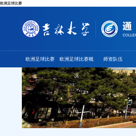
欧洲足球比赛
欧洲足球比赛
欧洲足球比赛概
师资队伍
况