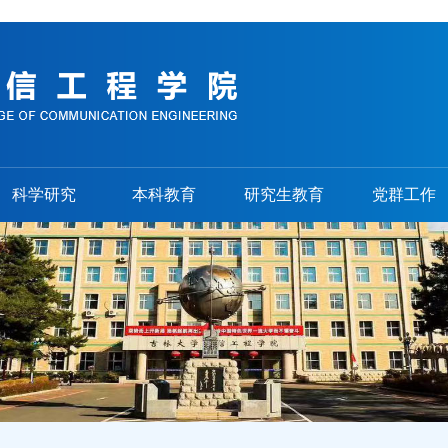
科学研究
本科教育
研究生教育
党群工作