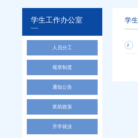
学生工作办公室
学
1
人员分工
规章制度
通知公告
奖助政策
升学就业