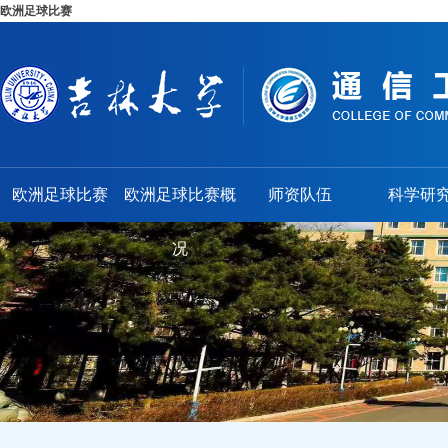
欧洲足球比赛
欧洲足球比赛
欧洲足球比赛概
师资队伍
科学研
况