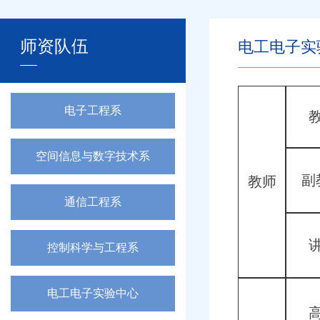
师资队伍
电工电子实
电子工程系
空间信息与数字技术系
副
教师
通信工程系
控制科学与工程系
电工电子实验中心