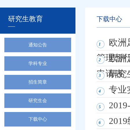
研究生教育
下载中心
欧洲
1
通知公告
管理暂
欧洲
2
学科专业
申请表
研究
3
招生简章
专业
4
研究生会
20
5
201
下载中心
6