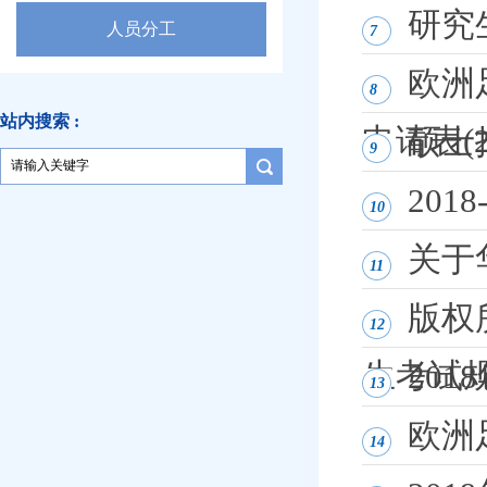
研究
人员分工
7
欧洲
8
站内搜索 :
申请表(
​硕
9
201
10
关于
11
版权
12
生考试
20
13
欧洲
14