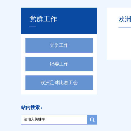
党群工作
欧
党委工作
纪委工作
欧洲足球比赛工会
站内搜索 :