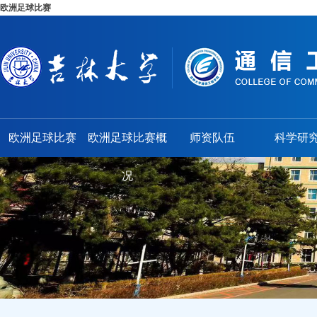
欧洲足球比赛
欧洲足球比赛
欧洲足球比赛概
师资队伍
科学研
况