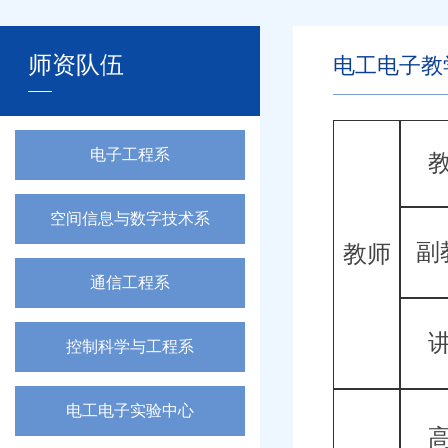
师资队伍
电工电子教
电子工程系
空间信息与数字技术系
副
教师
通信工程系
控制科学与工程系
电工电子实验中心