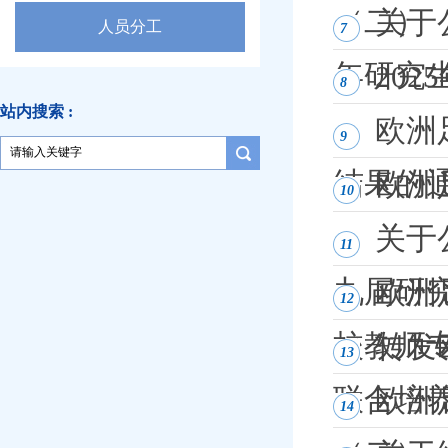
（二）
关于
人员分工
7
年研究生
20
8
站内搜索 :
欧洲
9
结果的
欧洲
10
关于
11
九届研究
欧洲
12
校教师
转发
13
联合培养
欧洲
14