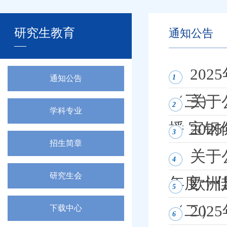
研究生教育
通知公告
20
1
通知公告
（三）
关于
2
学科专业
播 宝
20
3
招生简章
关于
4
研究生会
年度十
欧洲
5
（二）
20
下载中心
6